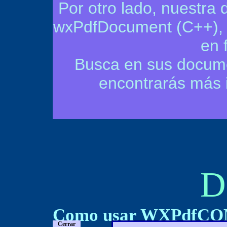
Por otro lado, nuestra 
wxPdfDocument (C++), y
en 
Busca en sus documen
encontrarás más 
D
Como usar WXPdfCOM
Mostrar
Cerrar