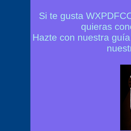
Si te gusta WXPDFCOM y
quieras con
Hazte con nuestra guía
nuest